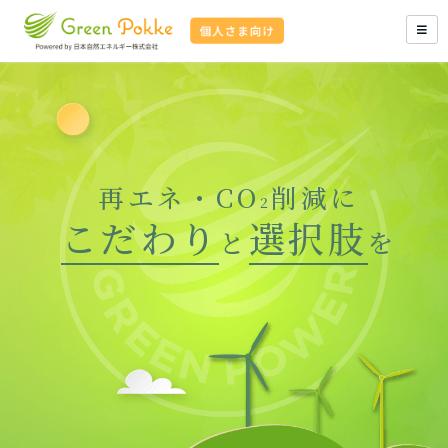
再エネ・CO
削減に
2
こだわり
選択肢
と
を